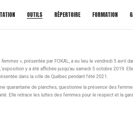
TATION
OUTILS
RÉPERTOIRE
FORMATION
G
Nos publications
Nos vidéos
es femmes
», présentée par FOKAL, a eu lieu le vendredi 5 avril da
Nos activités
exposition y a été affichée jusqu’au samedi 5 octobre 2019. Elle 
 présentée dans la ville de Québec pendant l’été 2021.
une quarantaine de planches, questionne la présence des femmes
té. Elle retrace les luttes des femmes pour le respect et la gar